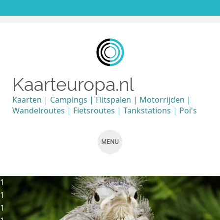
Kaarteuropa.nl
Kaarten | Campings | Flitspalen | Motorrijden |
Wandelroutes | Fietsroutes | Tankstations | Poi's
MENU
SKIP TO CONTENT
1
1
1