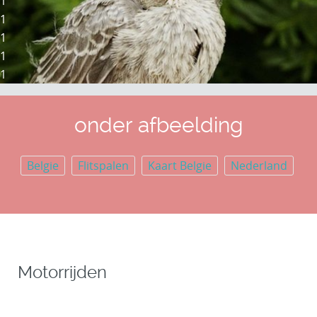
1
1
1
1
1
onder afbeelding
Belgie
Flitspalen
Kaart Belgie
Nederland
Motorrijden