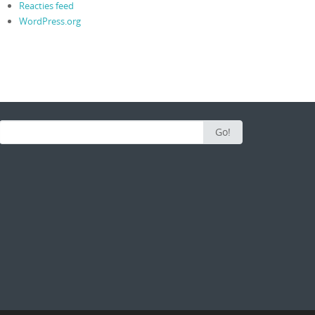
Reacties feed
WordPress.org
Search for:
Go!