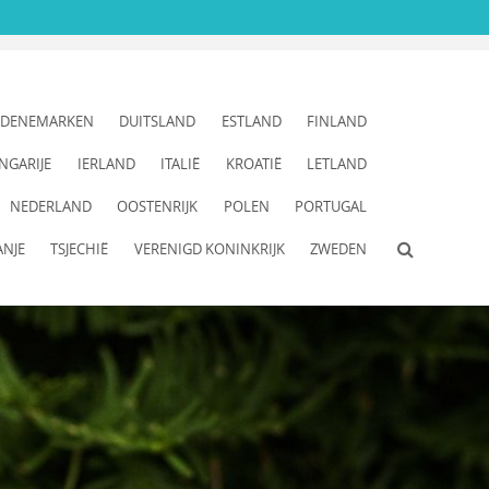
DENEMARKEN
DUITSLAND
ESTLAND
FINLAND
NGARIJE
IERLAND
ITALIË
KROATIË
LETLAND
NEDERLAND
OOSTENRIJK
POLEN
PORTUGAL
ANJE
TSJECHIË
VERENIGD KONINKRIJK
ZWEDEN