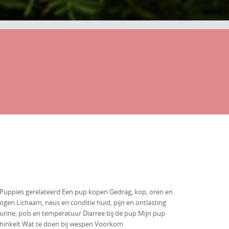
Puppies gerelateerd Een pup kopen Gedrag, kop, oren en
ogen Lichaam, neus en conditie huid, pijn en ontlasting
urine, pols en temperatuur Diarree bij de pup Mijn pup
hinkelt Wat te doen bij wespen Voorkom