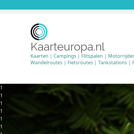
Kaarteuropa.nl
Kaarten | Campings | Flitspalen | Motorrijde
Wandelroutes | Fietsroutes | Tankstations | P
1
1
1
1
1
1