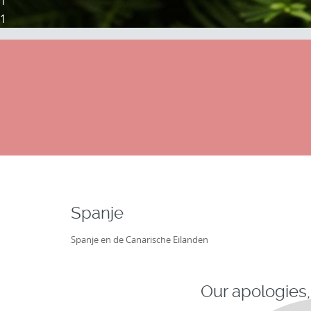
1
1
Spanje
Spanje en de Canarische Eilanden
Our apologies