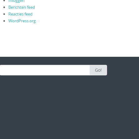
Inloggen
Berichten feed
Reacties feed
WordPress.org
Search for:
Go!