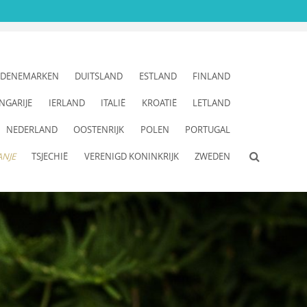
DENEMARKEN
DUITSLAND
ESTLAND
FINLAND
NGARIJE
IERLAND
ITALIË
KROATIË
LETLAND
NEDERLAND
OOSTENRIJK
POLEN
PORTUGAL
ANJE
TSJECHIË
VERENIGD KONINKRIJK
ZWEDEN