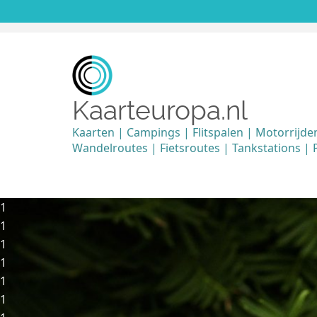
Kaarteuropa.nl
Kaarten | Campings | Flitspalen | Motorrijde
Wandelroutes | Fietsroutes | Tankstations | P
1
1
1
1
1
1