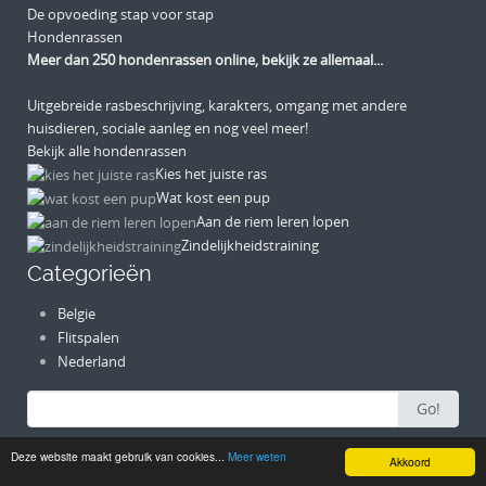
De opvoeding stap voor stap
Hondenrassen
Meer dan 250 hondenrassen online, bekijk ze allemaal...
Uitgebreide rasbeschrijving, karakters, omgang met andere
huisdieren, sociale aanleg en nog veel meer!
Bekijk alle hondenrassen
Kies het juiste ras
Wat kost een pup
Aan de riem leren lopen
Zindelijkheidstraining
Categorieën
Belgie
Flitspalen
Nederland
Search for:
Go!
Deze website maakt gebruik van cookies...
Meer weten
Akkoord
Circumference Lite
Wordpress Theme by
Styled Themes