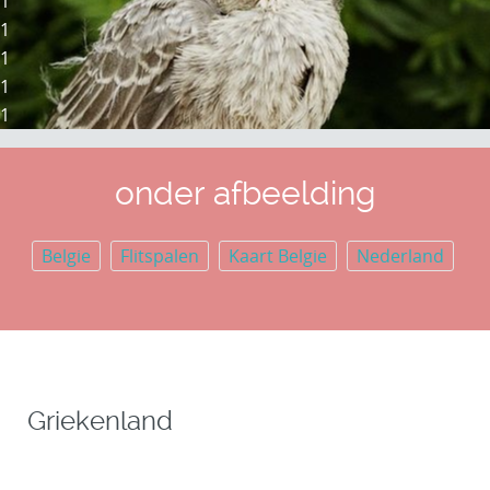
1
1
1
1
1
onder afbeelding
Belgie
Flitspalen
Kaart Belgie
Nederland
Griekenland