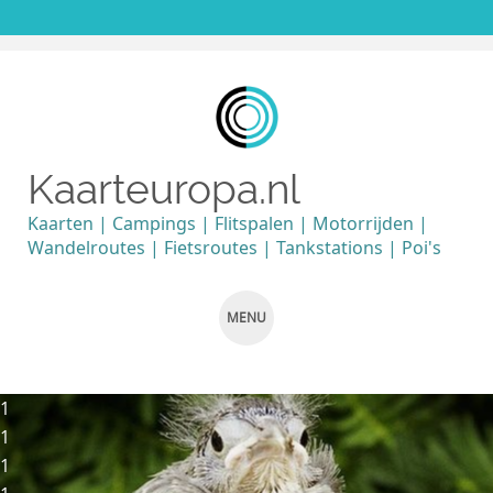
Kaarteuropa.nl
Kaarten | Campings | Flitspalen | Motorrijden |
Wandelroutes | Fietsroutes | Tankstations | Poi's
MENU
SKIP TO CONTENT
1
1
1